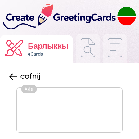
Барлыккы
eCards
cofnij
Ads