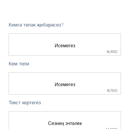
Кемгә теләк җибәрәсез?
8/450
Кем тели
8/100
Текст кертегез