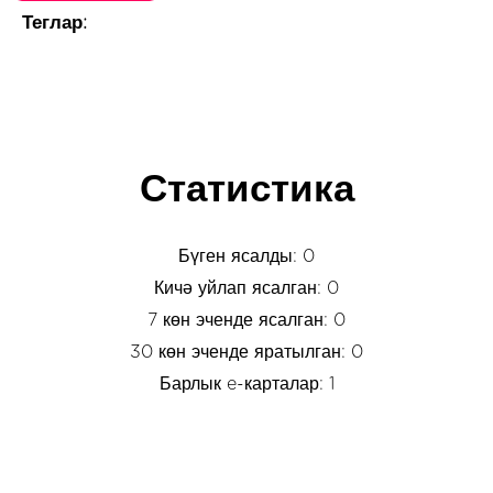
Теглар:
Статистика
Бүген ясалды: 0
Кичә уйлап ясалган: 0
7 көн эченде ясалган: 0
30 көн эченде яратылган: 0
Барлык e-карталар: 1