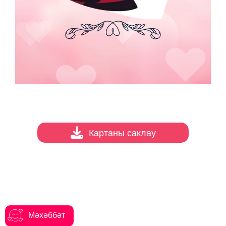
Картаны саклау
Мәхәббәт